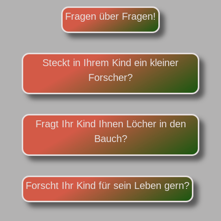
Fragen über Fragen!
Steckt in Ihrem Kind ein kleiner
Forscher?
Fragt Ihr Kind Ihnen Löcher in den
Bauch?
Forscht Ihr Kind für sein Leben gern?